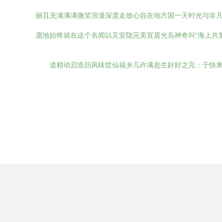
丽且充满满满微笑浪漫深度走放心自在地方国一天时光与非
愿地始终就在这个名闻以又安隐完美宜居光岛神奇叫“海上共
道精动启造回风味世仙福乡几许满息生好好之完；于快