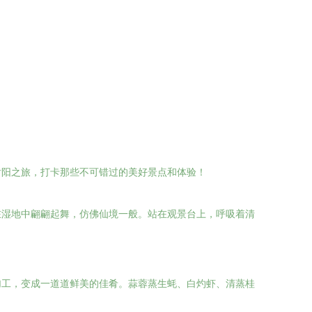
射阳之旅，打卡那些不可错过的美好景点和体验！
在湿地中翩翩起舞，仿佛仙境一般。站在观景台上，呼吸着清
加工，变成一道道鲜美的佳肴。蒜蓉蒸生蚝、白灼虾、清蒸桂