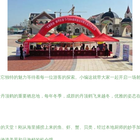
以它独特的魅力等待着每一位游客的探索。小编这就带大家一起开启一场
禽丹顶鹤的重要栖息地，每年冬季，成群的丹顶鹤飞来越冬，优雅的姿态
。
鲜的天堂！刚从海里捕捞上来的鱼、虾、蟹、贝类，经过本地厨师的妙手
受渔港美景和品海鲜的机会哦。