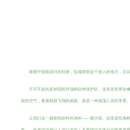
随着中国旅游日的到来，盐城射阳这个迷人的地方，正
不可不提的是射阳的丹顶鹤自然保护区。这里是世界珍
新的空气，看着鹤群飞翔的画面，真是一种涤荡心灵的享受
让我们去一趟射阳的特色渔村——黄沙港。这里是吃海
鱼……光是说说就让人流口水啦！不要错过在落日余晖里享