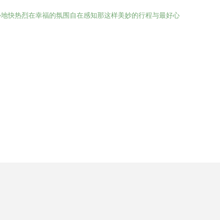
朴地快热烈在幸福的氛围自在感知那这样美妙的行程与最好心