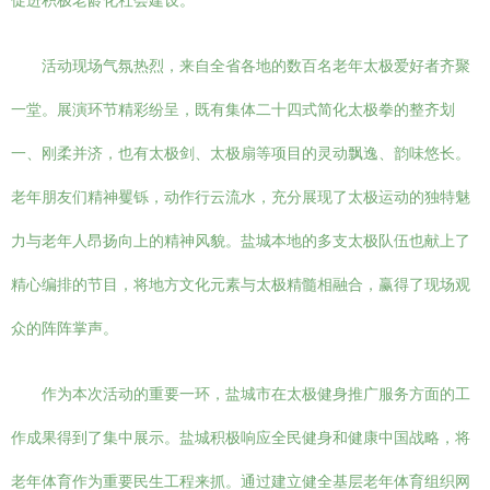
促进积极老龄化社会建设。
活动现场气氛热烈，来自全省各地的数百名老年太极爱好者齐聚
一堂。展演环节精彩纷呈，既有集体二十四式简化太极拳的整齐划
一、刚柔并济，也有太极剑、太极扇等项目的灵动飘逸、韵味悠长。
老年朋友们精神矍铄，动作行云流水，充分展现了太极运动的独特魅
力与老年人昂扬向上的精神风貌。盐城本地的多支太极队伍也献上了
精心编排的节目，将地方文化元素与太极精髓相融合，赢得了现场观
众的阵阵掌声。
作为本次活动的重要一环，盐城市在太极健身推广服务方面的工
作成果得到了集中展示。盐城积极响应全民健身和健康中国战略，将
老年体育作为重要民生工程来抓。通过建立健全基层老年体育组织网