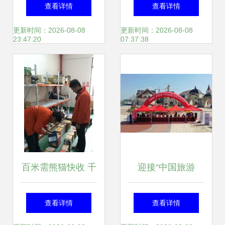
大米第一个专有"芯
指南 与市民共奏城
查看详情
查看详情
片"，盐城全线推广
市生长旋律
更新时间：2026-08-08
更新时间：2026-08-08
23:47:20
07:37:38
服务体系成形
百米需熊猫快收 千
迎接“中国旅游
元启动，物流创业
日”！跟着小编一起
查看详情
查看详情